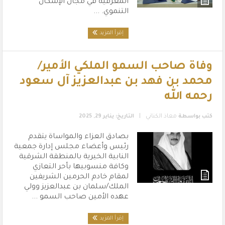
المعرفية في مجال الإسكان
التنموي. ...
إقرأ المزيد
وفاة صاحب السمو الملكي الأمير/
محمد بن فهد بن عبدالعزيز آل سعود
رحمه الله
|
كتب بواسطة
معاذ الكناني
التاريخ: يناير 29, 2025
بصادق العزاء والمواساة يتقدم
رئيس وأعضاء مجلس إدارة جمعية
النابية الخيرية بالمنطقة الشرقية
وكافة منسوبيها بأحر التعازي
لمقام خادم الحرمين الشريفين
الملك/سلمان بن عبدالعزيز وولي
عهده الأمين صاحب السمو ...
إقرأ المزيد