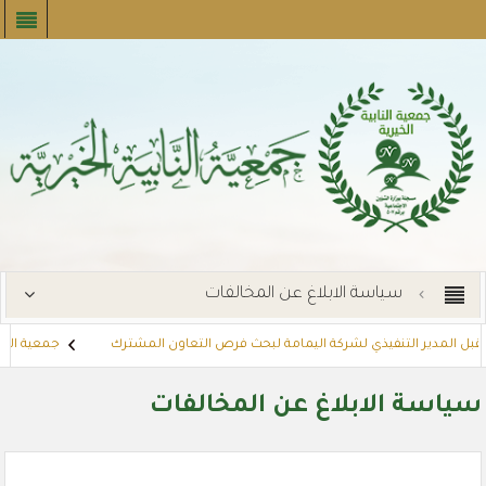
سياسة الابلاغ عن المخالفات
تقبل المدير التنفيذي لشركة اليمامة لبحث فرص التعاون المشترك
جمعية النابي
إيجارات
توزع بطاقات القسائم الشرائية للمستفيدين عبر أسواق بنده (لنجعل
سياسة الابلاغ عن المخالفات