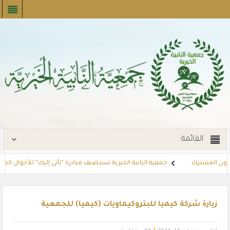
القائمة
اون المشترك
جمعية النابية الخيرية تستضيف مبادرة “نأتي إليك” للأحوال المدنية 
مستفيدين عبر أسواق بنده (لنجعل حياتهم أيسر)
مشروع كفالة الاسر
زيارة شركة كيميا للبتروكيماويات (كيميا) للجمعية