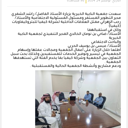
التاريخ:
نوفمبر 24, 2024
96 مشاهدة
سعدت جمعية النابية الخيرية بزيارة الأستاذ الفاضل/ راشد الشمري
مدير التطوير المستمر ومسئول المسئولية الاجتماعية والأستاذ/
رجب الزهراني ممثل العلاقات الداخلية لشركة كيميا للبتروكيماويات
(كيميا)
وكان في استقبالهما
الأستاذ/ ضاحي بن نومان الخالدي المدير التنفيذي لجمعية النابية
الخيرية
والباحث الاجتماعي
الأستاذ/ عيسى بن يوسف الحربي
أطلعا خلال الزيارة على أعمال الجمعية ومجالات عملها وإسهام
الجمعية في تيسير وتوفير الخدمات للمستفيدين وكذلك بحث سبل
التعاون بين الجمعية وشركة كيميا بما يخدم الفئة التي تستهدفها
الجمعية .
ودعم مشاريع وأنشطة الجمعية الحالية والمستقبلية .