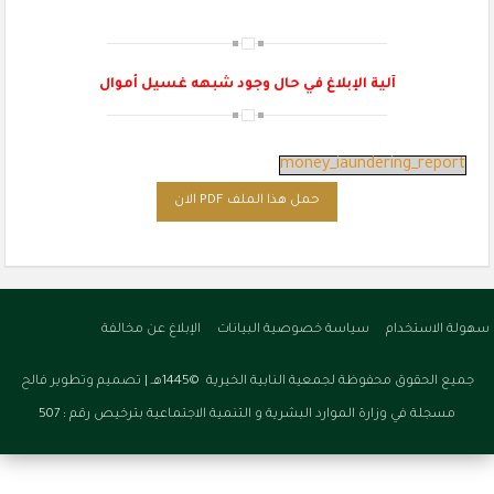
آلية الإبلاغ في حال وجود شبهه غسيل أموال
money_iaundering_report
حمل هذا الملف PDF الان
سهولة الاستخدام
سياسة خصوصية البيانات
الإبلاغ عن مخالفة
جميع الحقوق محفوظة لجمعية النابية الخيرية ©1445هـ |
تصميم وتطوير فالح
مسجلة في وزارة الموارد البشرية و التنمية الاجتماعية بترخيص رقم : 507