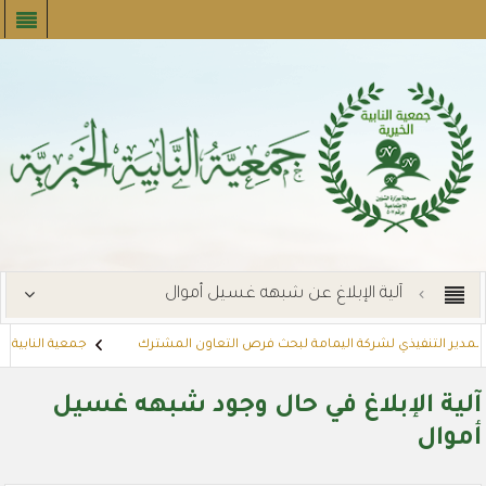
آلية الإبلاغ عن شبهه غسيل أموال
 المدير التنفيذي لشركة اليمامة لبحث فرص التعاون المشترك
جمعية النابية الخ
رات
توزع بطاقات القسائم الشرائية للمستفيدين عبر أسواق بنده (لنجعل حيات
آلية الإبلاغ في حال وجود شبهه غسيل
أموال