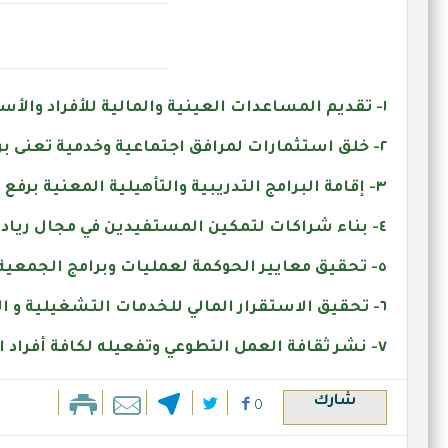
١- تقديم المساعدات العينية والمالية للأفراد والأسر ذوي الحاجة من فئات المجتمع.
٢- خلق استثمارات لمرافق اجتماعية وخدمية تعنى برعاية وتنمية المستفيدين
٣- إقامة البرامج التدريبية والتأهيلية المعنية برفع الاكتفاء الذاتي عن الخدمات الرعوية للمستفيدين .
٤- بناء شراكات لتمكين المستفيدين في مجال ريادة الأعمال .
٥- تحقيق معايير الحوكمة لعمليات وبرامج الجمعية الداخلية و الخارجية .
٦- تحقيق الاستقرار المالي للخدمات التشغيلية و الرعوية لمستفيدي الجمعية .
٧- نشر ثقافة العمل التطوعي وتفعيله لكافة أفراد المجتمع.
شارك
0