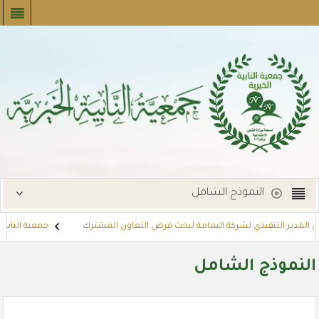
النموذج الشامل
 المدير التنفيذي لشركة اليمامة لبحث فرص التعاون المشترك
جمعية النابية ال
ارات
توزع بطاقات القسائم الشرائية للمستفيدين عبر أسواق بنده (لنجعل حيا
النموذج الشامل