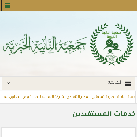
القائمة
ية النابية الخيرية تستقبل المدير التنفيذي لشركة اليمامة لبحث فرص التعاون المشت
مشروع تسديد الإيجارات
توزع بطاقات القسائم الشرائية للمستفيدين ع
خدمات المستفيدين