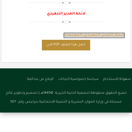
لائحة المدير التنفيذي
لائحة_المدير_التنفيذي_المعتمدة
حمل هذا الملف PDF الان
سهولة الاستخدام
سياسة خصوصية البيانات
الإبلاغ عن مخالفة
جميع الحقوق محفوظة لجمعية النابية الخيرية ©1445هـ |
تصميم وتطوير فالح
مسجلة في وزارة الموارد البشرية و التنمية الاجتماعية بترخيص رقم : 507