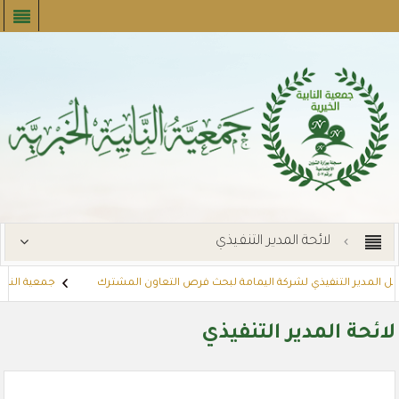
لائحة المدير التنفيذي
قبل المدير التنفيذي لشركة اليمامة لبحث فرص التعاون المشترك
جمعية النابية
يجارات
توزع بطاقات القسائم الشرائية للمستفيدين عبر أسواق بنده (لنجعل ح
لائحة المدير التنفيذي