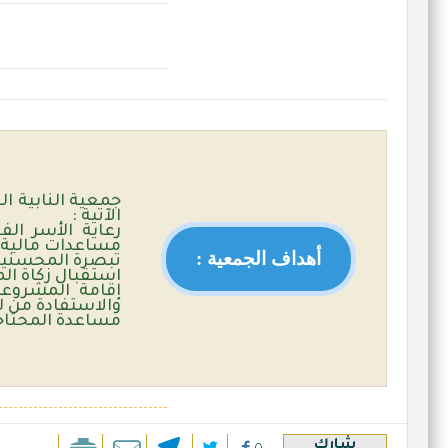
جمعية النابية ال
الآتية :
رعاية الأسر الف
مساعدات مالية 
أهداف الجمعية :
تبصرة المحسنين
استقبال زكاة ال
إقامة المشروعا
والاستفادة من ل
مساعدة المحتاج
شارك