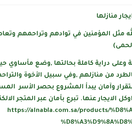
ار منازلها
لله مثل المؤمنين في توادهم وتراحمهم وتع
لحمى)
وعلى دراية كاملة بحالتها ,وضع مأساوي حي
 بالطرد من منازلهم ,وفي سبيل الأخوة والتر
ار وآمان يبدأ المشروع بحصر الأسر المستحق
 الايجار عنها. تبرع بأمان عبر المتجر الالكت
https://alnabia.com.sa/products/
%D8%A3%D9%8A%D8%