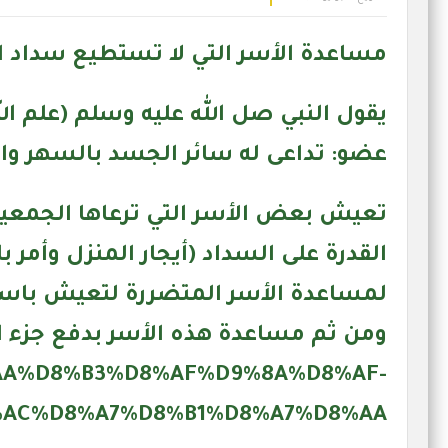
مساعدة الأسر التي لا تستطيع سداد ايج
يقول النبي صل الله عليه وسلم (علم ا
عضو: تداعى له سائر الجسد بالسهر وا
تعيش بعض الأسر التي ترعاها الجمعية 
القدرة على السداد (أيجار المنزل وأمر
لمساعدة الأسر المتضررة لتعيش باستقر
ومن ثم مساعدة هذه الأسر بدفع جزء اوكل
%D8%AA%D8%B3%D8%AF%D9%8A%D8%AF-
AC%D8%A7%D8%B1%D8%A7%D8%AA