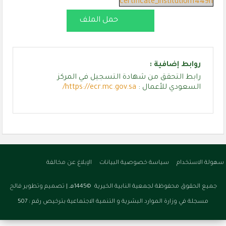
certificate_institution1449n
حمل الملف
روابط إضافية :
رابط التحقق من شهادة التسجيل في المركز
السعودي للأعمال :
https://ecr.mc.gov.sa/
سهولة الاستخدام
سياسة خصوصية البيانات
الإبلاغ عن مخالفة
جميع الحقوق محفوظة لجمعية النابية الخيرية ©1445هـ |
تصميم وتطوير فالح
مسجلة في وزارة الموارد البشرية و التنمية الاجتماعية بترخيص رقم : 507