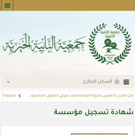
السجل التجاري
تقبل المدير التنفيذي لشركة اليمامة لبحث فرص التعاون المشترك
جمعية النابي
لإيجارات
توزع بطاقات القسائم الشرائية للمستفيدين عبر أسواق بنده (لنجعل
شهادة تسجيل مؤسسة