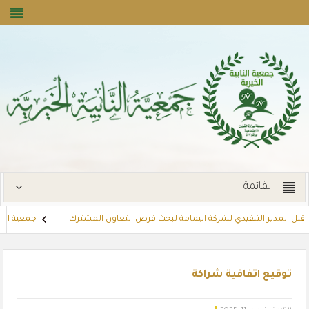
القائمة
تقبل المدير التنفيذي لشركة اليمامة لبحث فرص التعاون المشترك
جمعية النابي
إيجارات
توزع بطاقات القسائم الشرائية للمستفيدين عبر أسواق بنده (لنجعل 
توقيع اتفاقية شراكة