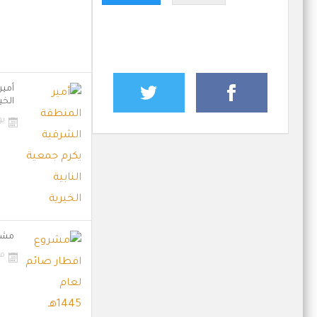
أمير
الخي
يولي
مشرو
مار