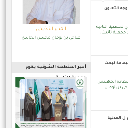
مشروع تفريج كربة
وجه التعاون
ي لجمعية النابية
المدير التنفيذي
 جمعية تأثيث،
ضاحي بن نومان محسن الخالدي
الفريق التطوعي والكادر الوظيفي يشرفان
ليمامة لبحث
على تنفيذ مشروع زكاة الفطر لعام
أمير المنطقة الشرقية يكرم
“توأمة الجمعيات”
1447هـ
جمعية النابية
 سعادة المهندس
احي بن نومان
ال المدنية