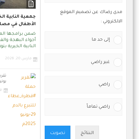
مدى رضاك عن تصميم الموقع
جمعية النابية الخ
الالكتروني :
الأطفال في مصليا
ضمن برامجها الم
إلى حد ما
أجواء البهجة والف
النابية الخيرية بتوزي
مارس 20, 2026
غير راضي
يونيو 25
راضي
يولي
راضي تماماً
النتائج
تصويت