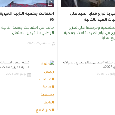
يرية توزع هدايا العيد على
احتفالات جمعية النابية الخيرية
ت العيد بالنابية
95
جتمعية وحرصها على تعزيز
جانب من احتفالات جمعة النابية ال
رح في أيام العيد، قامت جمعية
الوطني 95 فيديو الاحتفال
ع هدايا ا...
سبتمبر 25, 2025
تقرير حملة ‎#قطرة_عطاء للتبرع بالدم 29-
كلمة رئيس العلاقات 
20م
النابية الخيرية مع ص
و 09, 2025
يوليو 06, 2025