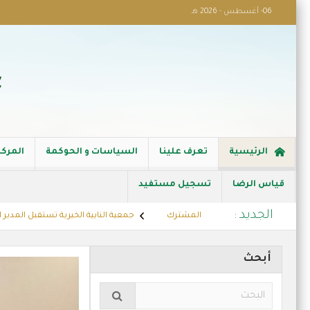
06- أغسطس - 2026 هـ
الرئيسية
تعرف علينا
السياسات و الحوكمة
المركز
قياس الرضا
تسجيل مستفيد
الجديد :
حث أوجه التعاون المشترك
جمعية النابية الخيرية تستقبل المدير التنفيذي ل
واق بنده (لنجعل حياتهم أيسر)
مشروع كفالة الاسر
أبحث