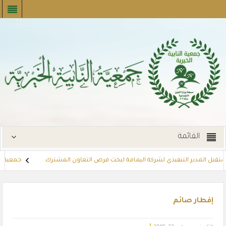
القائمة
تستقبل المدير التنفيذي لشركة اليمامة لبحث فرص التعاون المشترك
جمعية الن
الإيجارات
توزع بطاقات القسائم الشرائية للمستفيدين عبر أسواق بنده (لنج
إفطار صائم