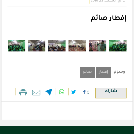
التاريخ:
ديسمبر 22, 2018
إفطار صائم
وسوم:
إفطار
صائم
شارك
0