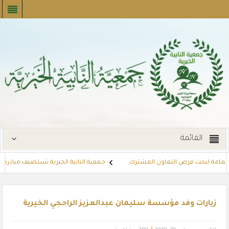
القائمة
 اليمامة لبحث فرص التعاون المشترك
جمعية النابية الخيرية تستضيف مبادرة “نأتي
ت القسائم الشرائية للمستفيدين عبر أسواق بنده (لنجعل حياتهم أيسر)
مشروع
زيارات وفد مؤسسة سليمان عبدالعزيز الراحجي الخيرية