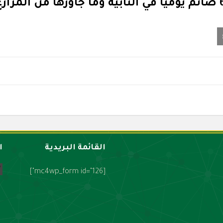
القائمة البريدية
ا
[mc4wp_form id="126"]