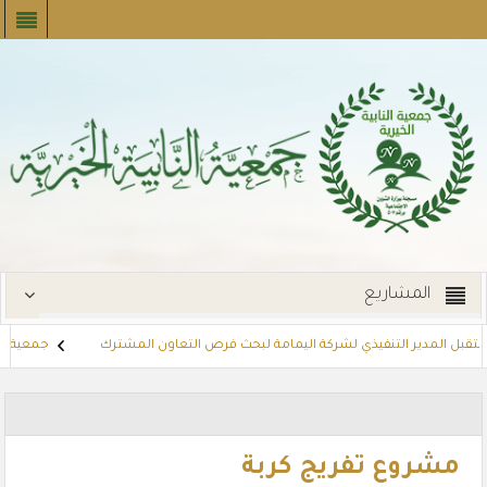
المشاريع
تقبل المدير التنفيذي لشركة اليمامة لبحث فرص التعاون المشترك
جمعية النابي
إيجارات
توزع بطاقات القسائم الشرائية للمستفيدين عبر أسواق بنده (لنجعل 
مشروع تفريج كربة