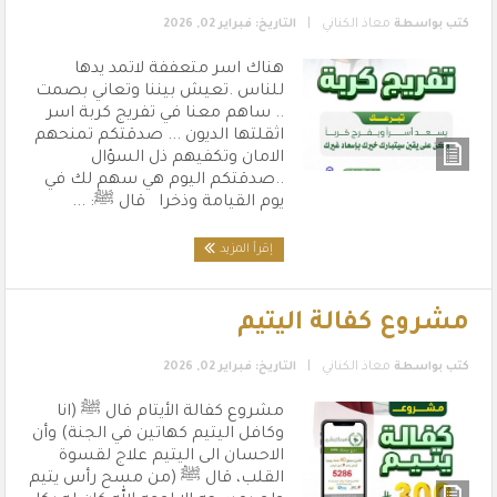
|
كتب بواسطة
معاذ الكناني
التاريخ: فبراير 02, 2026
هناك اسر متعففة لاتمد يدها
للناس .تعيش بيننا وتعاني بصمت
.. ساهم معنا في تفريج كربة اسر
اثقلتها الديون ... صدقتكم تمنحهم
الامان وتكفيهم ذل السؤال
..صدقتكم اليوم هي سهم لك في
يوم القيامة وذخرا قال ﷺ: ...
إقرأ المزيد
مشروع كفالة اليتيم
|
كتب بواسطة
معاذ الكناني
التاريخ: فبراير 02, 2026
مشروع كفالة الأيتام قال ﷺ (انا
وكافل اليتيم كهاتين في الجنة) وأن
الاحسان الى اليتيم علاج لقسوة
القلب، قال ﷺ (من مسح رأس يتيم