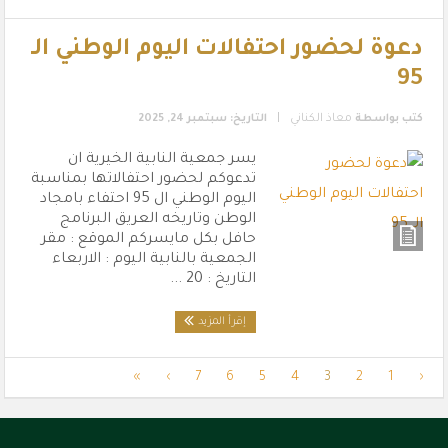
دعوة لحضور احتفالات اليوم الوطني الـ
95
|
كتب بواسطة
معاذ الكناني
التاريخ: سبتمبر 24, 2025
يسر جمعية النابية الخيرية ان
تدعوكم لحضور احتفالاتها بمناسبة
اليوم الوطني ال 95 احتفاء بامجاد
الوطن وتاريخه العريق البرنامج
حافل بكل مايسركم الموقع : مقر
الجمعية بالنابية اليوم : الاربعاء
التاريخ : 20 ...
إقرأ المزيد
»
›
7
6
5
4
3
2
1
‹