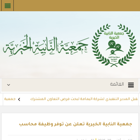
القائمة
تقبل المدير التنفيذي لشركة اليمامة لبحث فرص التعاون المشترك
جمعية النابي
إيجارات
توزع بطاقات القسائم الشرائية للمستفيدين عبر أسواق بنده (لنجعل 
جمعية النابية الخيرية تعلن عن توفر وظيفة محاسب