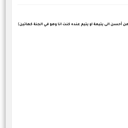
أحسن الى يتيمة او يتيم عنده كنت انا وهو في الجنة كهاتين
)