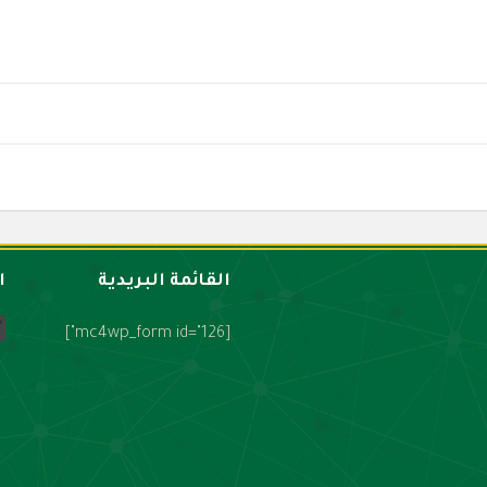
القائمة البريدية
ا
[mc4wp_form id="126"]