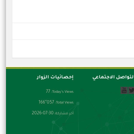
لتواصل الاجتماعي
إحصائيات الزوار
77
Today's Views:
166٬057
Total Views:
2026-07-30
آخر مشاركة: