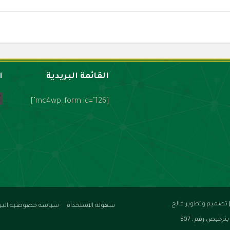
القائمة البريدية
ا
[mc4wp_form id="126"]
تصميم وتطوير فالح
سهولة الاستخدام
سياسة خصوصية البيا
رخيص رقم : 507