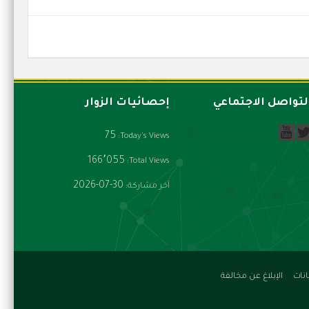
لتواصل الاجتماعي
إحصائيات الزوار
75
Today's Views:
166٬055
Total Views:
2026-07-30
آخر مشاركة:
نات
الإبلاغ عن مخالفة