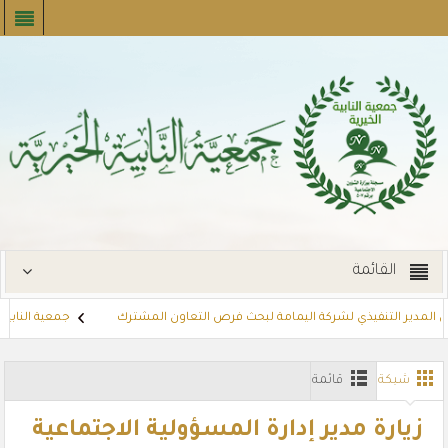
القائمة
ل المدير التنفيذي لشركة اليمامة لبحث فرص التعاون المشترك
جمعية النابية ا
جارات
توزع بطاقات القسائم الشرائية للمستفيدين عبر أسواق بنده (لنجعل حي
شبكة
قائمة
زيارة مدير إدارة المسؤولية الاجتماعية