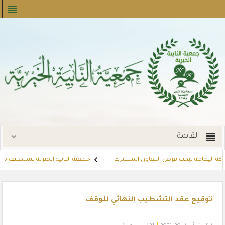
القائمة
شركة اليمامة لبحث فرص التعاون المشترك
جمعية النابية الخيرية تستضيف مبادرة 
طاقات القسائم الشرائية للمستفيدين عبر أسواق بنده (لنجعل حياتهم أيسر)
م
توقيع عقد التشطيب النهائي للوقف