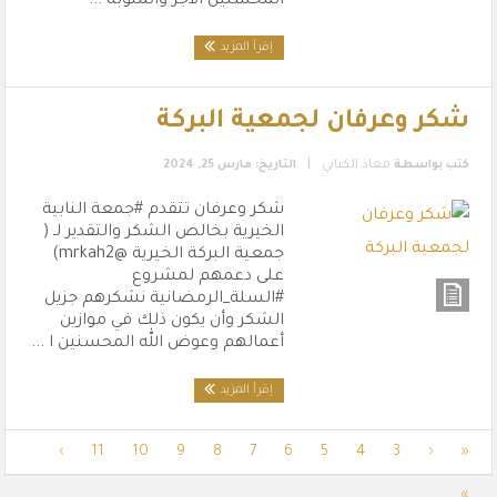
المحسنين الأجر والمثوبة ...
إقرأ المزيد
شكر وعرفان لجمعية البركة
|
كتب بواسطة
معاذ الكناني
التاريخ: مارس 25, 2024
شكر وعرفان تتقدم ‎#جمعة النابية
الخيرية بخالص الشكر والتقدير لـ (
جمعية البركة الخيرية @mrkah2)
على دعمهم لمشروع
‎#السلة_الرمضانية نشكرهم جزيل
الشكر وأن يكون ذلك في موازين
أعمالهم وعوض الله المحسنين ا ...
إقرأ المزيد
›
11
10
9
8
7
6
5
4
3
‹
«
»