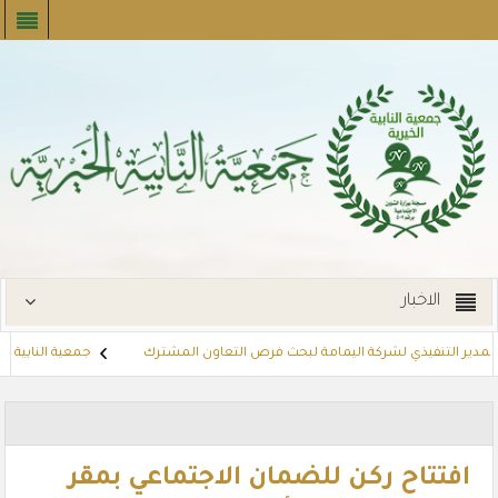
الاخبار
مدير التنفيذي لشركة اليمامة لبحث فرص التعاون المشترك
جمعية النابية الخيري
ت
توزع بطاقات القسائم الشرائية للمستفيدين عبر أسواق بنده (لنجعل حياتهم
افتتاح ركن للضمان الاجتماعي بمقر