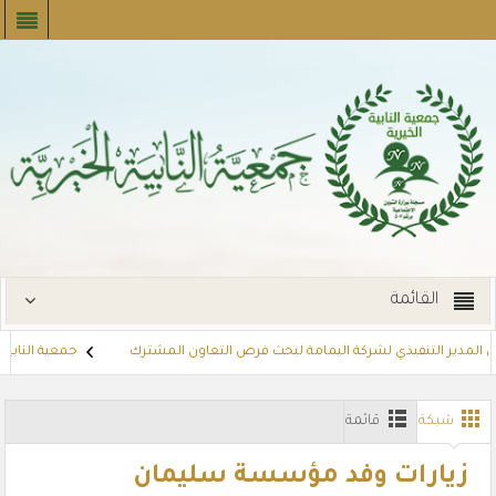
القائمة
ل المدير التنفيذي لشركة اليمامة لبحث فرص التعاون المشترك
جمعية النابية ا
جارات
توزع بطاقات القسائم الشرائية للمستفيدين عبر أسواق بنده (لنجعل حي
شبكة
قائمة
زيارات وفد مؤسسة سليمان