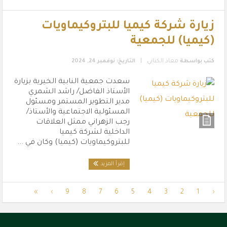
زيارة شركة كيميا للبتروكيماويات
(كيميا) للجمعية
|
كتب بواسطة
معاذ الكناني
التاريخ: نوفمبر 24, 2024
سعدت جمعية النابية الخيرية بزيارة
الأستاذ الفاضل/ راشد الشمري
مدير التطوير المستمر ومسئول
المسئولية الاجتماعية والأستاذ/
رجب الزهراني ممثل العلاقات
الداخلية لشركة كيميا
للبتروكيماويات (كيميا) وكان في ...
إقرأ المزيد
»
›
9
8
7
6
5
4
3
2
1
‹