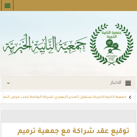
الاخبار
جمعية النابية الخيرية تستقبل المدير التنفيذي لشركة اليمامة لبحث فرص التعاون
بارك
مشروع تسديد الإيجارات
توزع بطاقات القسائم الشرائية للمستف
توقيع عقد شراكة مع جمعية ترميم