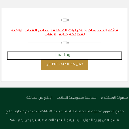
قائمة السياسات والإجراءات المتعلقة بتدابير العناية الواجبة
لمكافحة جرائم الإرهاب
Loading...
حمل هذا الملف PDF الان
سهولة الاستخدام
سياسة خصوصية البيانات
الإبلاغ عن مخالفة
جميع الحقوق محفوظة لجمعية النابية الخيرية ©1445هـ |
تصميم وتطوير فالح
مسجلة في وزارة الموارد البشرية و التنمية الاجتماعية بترخيص رقم : 507