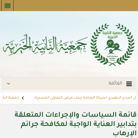
القائمة
بل المدير التنفيذي لشركة اليمامة لبحث فرص التعاون المشترك
جمعية النابية
يجارات
توزع بطاقات القسائم الشرائية للمستفيدين عبر أسواق بنده (لنجعل ح
قائمة السياسات والإجراءات المتعلقة
بتدابير العناية الواجبة لمكافحة جرائم
الإرهاب