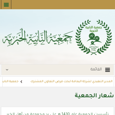
القائمة
ل المدير التنفيذي لشركة اليمامة لبحث فرص التعاون المشترك
جمعية النابية ا
ارات
توزع بطاقات القسائم الشرائية للمستفيدين عبر أسواق بنده (لنجعل حيا
شعار الجمعية
تأسست الجمعية عام 1430 هـ على يد مجموعة من أهل الخير