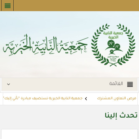
القائمة
ث فرص التعاون المشترك
جمعية النابية الخيرية تستضيف مبادرة “نأتي إليك” للأحو
لشرائية للمستفيدين عبر أسواق بنده (لنجعل حياتهم أيسر)
مشروع كفالة الاس
تحدث إلينا