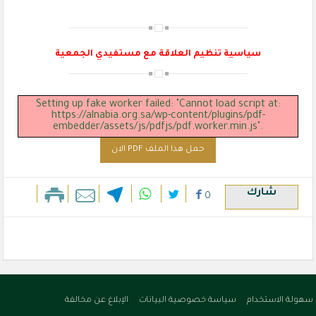
سياسية تنظيم العلاقة مع مستفيدي الجمعية
Setting up fake worker failed: "Cannot load script at:
https://alnabia.org.sa/wp-content/plugins/pdf-
embedder/assets/js/pdfjs/pdf.worker.min.js".
حمل هذا الملف PDF الان
شارك
0
سهولة الاستخدام
سياسة خصوصية البيانات
الإبلاغ عن مخالفة