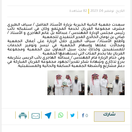
التاريخ:
نوفمبر 06, 2023
82 مشاهدة
سعدت جمعية النابية الخيرية بزيارة الأستاذ الفاضل / سياف الطيري
مشرف مجموعة القريان لخدمة المجتمع وكان في استقباله نائب
رئيس مجلس الإدارة المهندس / عبدالله بن غانم الهاجري و الأستاذ /
ضاحي بن نومان الخالدي المدير التنفيذي للجمعية.
وأطلع الأستاذ/ سياف الطيري خلال الزيارة على أعمال الجمعية
ومجالات عملها وإسهام الجمعية في تيسر وتوفير الخدمات
للمستفيدين وكذلك بحث سبل التعاون بين الجمعية ومجموعة
القريان بما يخدم الفئات التي تستهدفها الجمعية .
وفي ختام الزيارة قام المهندس / عبدالله الهاجري نائب الريس بتكريمه
بدرع تذكاري وشهادة شكر تقديراً لجهود مجموعة القريان المباركة في
دعم مشاريع وأنشطة الجمعية السابقة والحالية والمستقبلية.
شارك
0