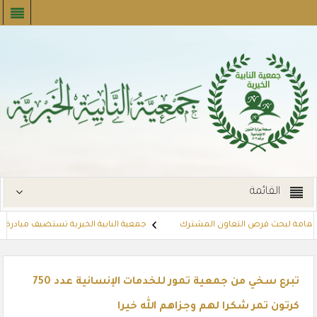
القائمة
اليمامة لبحث فرص التعاون المشترك
جمعية النابية الخيرية تستضيف مبادرة “نأتي
 القسائم الشرائية للمستفيدين عبر أسواق بنده (لنجعل حياتهم أيسر)
مشروع
تبرع سخي من جمعية تمور للخدمات الإنسانية عدد 750
كرتون تمر شكرا لهم وجزاهم الله خيرا