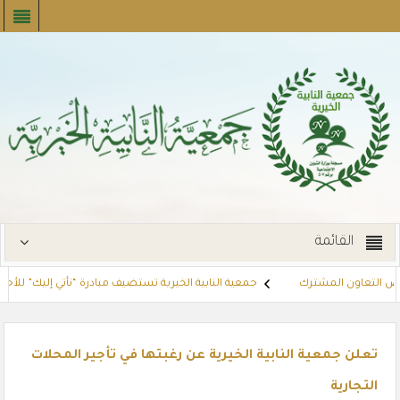
القائمة
رص التعاون المشترك
جمعية النابية الخيرية تستضيف مبادرة “نأتي إليك” للأحوال 
ائية للمستفيدين عبر أسواق بنده (لنجعل حياتهم أيسر)
مشروع كفالة الاسر
تعلن جمعية النابية الخيرية عن رغبتها في تأجير المحلات
التجارية