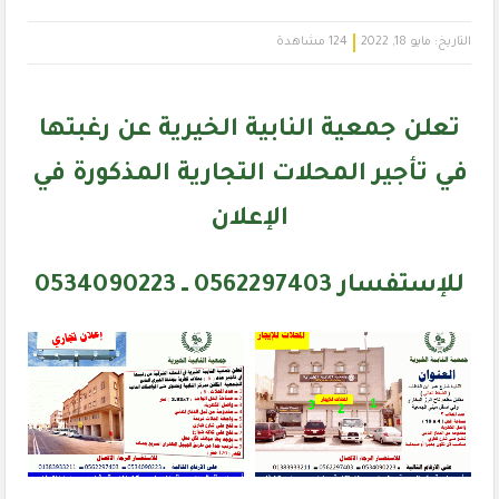
التاريخ:
مايو 18, 2022
124 مشاهدة
تعلن جمعية النابية الخيرية عن رغبتها
في تأجير المحلات التجارية المذكورة في
الإعلان
للإستفسار 0562297403 ــ 0534090223