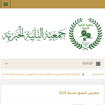
القائمة
 المشترك
جمعية النابية الخيرية تستقبل المدير التنفيذي لشركة اليمامة لبح
لشهر رمضان المبارك
مشروع تسديد الإيجارات
توزع بطاقات القسائم ال
معرض الصور لسنة 2021