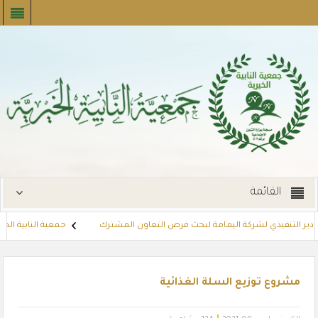
القائمة
مدير التنفيذي لشركة اليمامة لبحث فرص التعاون المشترك
جمعية النابية الخير
ت
توزع بطاقات القسائم الشرائية للمستفيدين عبر أسواق بنده (لنجعل حياتهم
مشروع توزيع السلة الغذائية