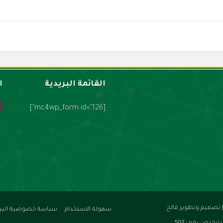
القائمة البريدية
ا
[mc4wp_form id="126"]
تصميم وتطوير فالح
سهولة الاستخدام
سياسة خصوصية البيا