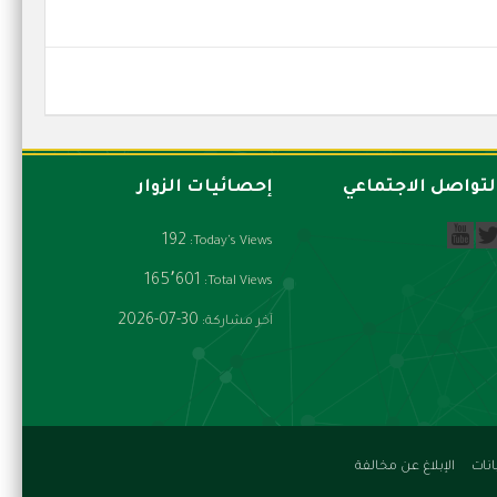
لتواصل الاجتماعي
إحصائيات الزوار
192
Today's Views:
165٬601
Total Views:
2026-07-30
آخر مشاركة:
نات
الإبلاغ عن مخالفة