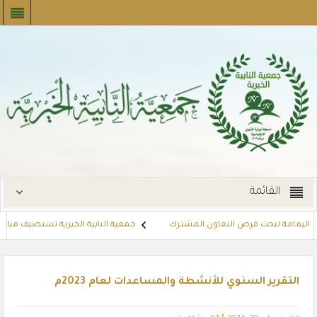
القائمة
كة اليمامة لبحث فرص التعاون المشترك
جمعية النابية الخيرية تستضيف مبادرة “ن
قات القسائم الشرائية للمستفيدين عبر أسواق بنده (لنجعل حياتهم أيسر)
مشر
التقرير السنوي للأنشطة والمساعدات لعام 2023م