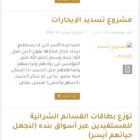
مشروع تسديد الإيجارات
|
كتب بواسطة
معاذ الكناني
التاريخ: فبراير 03, 2026
مساعدة الأسر التي لا تستطيع
سداد ايجار منازلها يقول النبي صل
الله عليه وسلم (علم الله مثل
المؤمنين في توادهم وتراحمهم
وتعاطفهم مثل الجسد اذا اشتكى
منه عضو: تداعى له سائر الجسد
بالسهر والحمى) تعيش بعض ...
إقرأ المزيد
توزع بطاقات القسائم الشرائية
للمستفيدين عبر أسواق بنده (لنجعل
حياتهم أيسر)