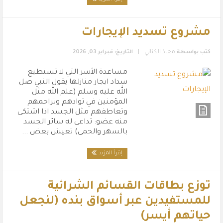
مشروع تسديد الإيجارات
|
كتب بواسطة
معاذ الكناني
التاريخ: فبراير 03, 2026
مساعدة الأسر التي لا تستطيع
سداد ايجار منازلها يقول النبي صل
الله عليه وسلم (علم الله مثل
المؤمنين في توادهم وتراحمهم
وتعاطفهم مثل الجسد اذا اشتكى
منه عضو: تداعى له سائر الجسد
بالسهر والحمى) تعيش بعض ...
إقرأ المزيد
توزع بطاقات القسائم الشرائية
للمستفيدين عبر أسواق بنده (لنجعل
حياتهم أيسر)